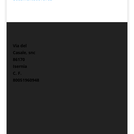
Via del
Casale, snc
86170
Isernia
C. F.
80051960948