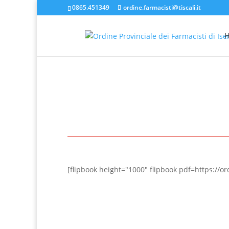
0865.451349
ordine.farmacisti@tiscali.it
[flipbook height="1000" flipbook pdf=https://o