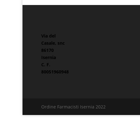
Via del
Casale, snc
86170
Isernia
C. F.
80051960948
Ordine Farmacisti Isernia 2022