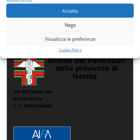
Accetta
Nega
Visualizza le preferenze
Cookie Policy
Via del Casale, snc
86170 Isernia
C. F. 80051960948