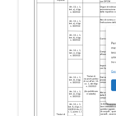
Per
mem
tec
uni
su 
Ges