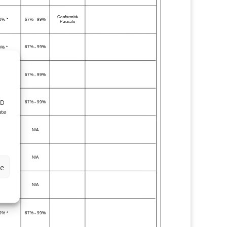
ID
nte
ze