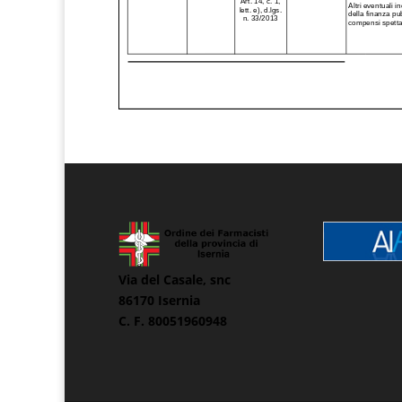
Via del Casale, snc
86170 Isernia
C. F. 80051960948