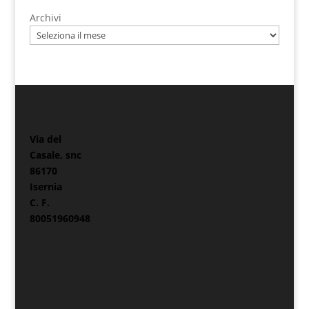
Archivi
Via del
Casale, snc
86170
Isernia
C. F.
80051960948