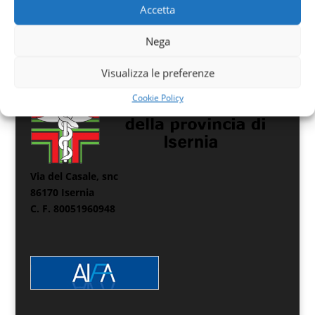
Accetta
Nega
Visualizza le preferenze
Cookie Policy
Via del Casale, snc
86170 Isernia
C. F. 80051960948