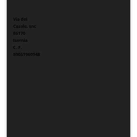
Via del
Casale, snc
86170
Isernia
C. F.
80051960948