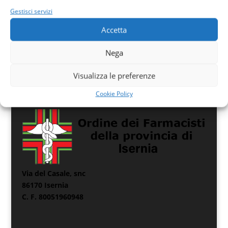
Gestisci servizi
Accetta
Nega
Visualizza le preferenze
Cookie Policy
Via del Casale, snc
86170 Isernia
C. F. 80051960948