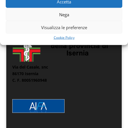
Accetta
Nega
Visualizza le preferenze
Cookie Policy
Via del Casale, snc
86170 Isernia
C. F. 80051960948