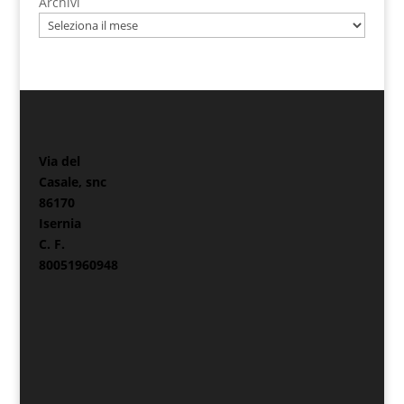
Archivi
Via del
Casale, snc
86170
Isernia
C. F.
80051960948