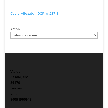
Copia_Allegato1_DGR_n_237-1
Archivi
Via del
Casale, snc
86170
Isernia
C. F.
80051960948