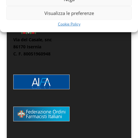
Visualizza le preferenze
Cookie Policy
Via del Casale, snc
86170 Isernia
C. F. 80051960948