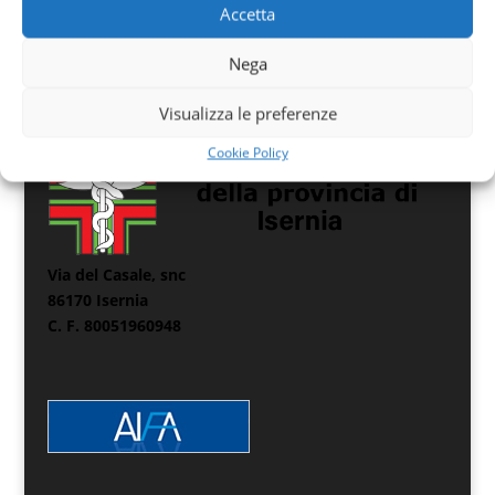
Accetta
Nega
Visualizza le preferenze
Cookie Policy
Via del Casale, snc
86170 Isernia
C. F. 80051960948