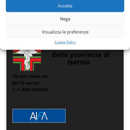
Accetta
Nega
Visualizza le preferenze
Cookie Policy
Via del Casale, snc
86170 Isernia
C. F. 80051960948