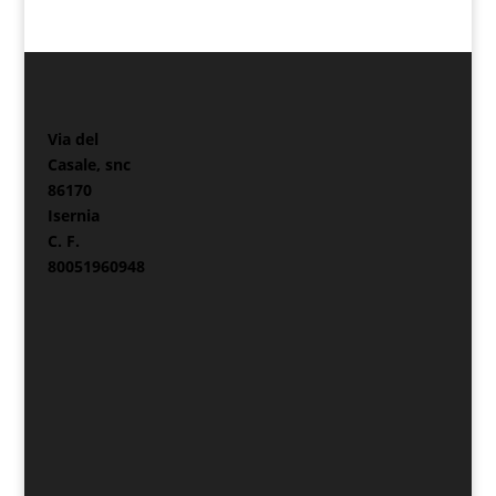
Via del
Casale, snc
86170
Isernia
C. F.
80051960948