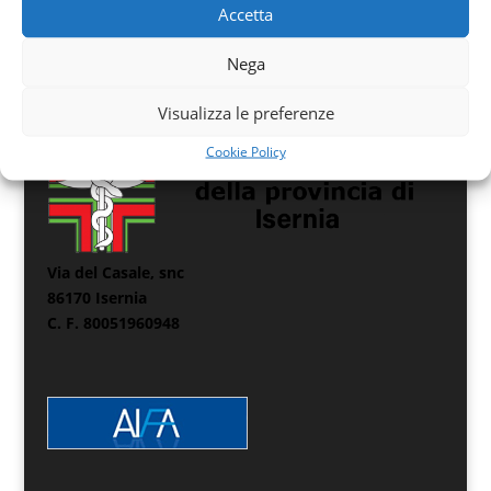
Accetta
Nega
Visualizza le preferenze
Cookie Policy
Via del Casale, snc
86170 Isernia
C. F. 80051960948