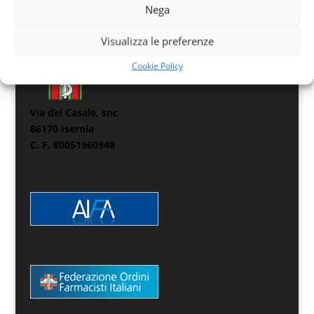
Nega
Visualizza le preferenze
Cookie Policy
Via del Casale, snc
86170 Isernia
C. F. 80051960948